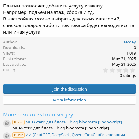
Плагин позволяет добавить услугу к заказу
Например: подьем на этаж, сборка и тд.
В настройках можно выбрать для каких категорий,
списков товаров либо типов товара будет выводиться та
или иная услуга
Author
sergey
Downloads
0
Views
1,019
First release
May 31, 2025
Last update
May 31, 2025
0
Rating
.
0 ratings
0
0
s
Join the discussion
t
a
More information
r
(
s
More resources from sergey
)
META-теги для блога | blog blogmeta [Shop-Script]
Plugin
Resource icon
META-теги для блога | blog blogmeta [Shop-Script]
ИИ (ChatGPT, DeepSeek, Qwen, GigaChat): генерация
Plugin
Resource icon