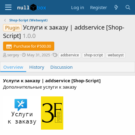
Log in
Register
Shop-Script (Webasyst)
Услуги к заказу | addservice [Shop-
Plugin
Script]
1.0.0
Purchase for ₽500.00
A
C
T
sergey
May 31, 2025
addservice
shop-script
webasyst
u
r
a
t
e
g
Overview
History
Discussion
h
a
s
o
t
Услуги к заказу | addservice [Shop-Script]
r
i
Дополнительные услуги к заказу
o
n
d
a
t
e