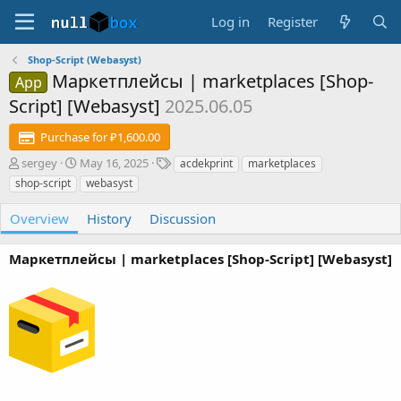
Log in
Register
Shop-Script (Webasyst)
Маркетплейсы | marketplaces [Shop-
App
Script] [Webasyst]
2025.06.05
Purchase for ₽1,600.00
A
C
T
sergey
May 16, 2025
acdekprint
marketplaces
u
r
a
shop-script
webasyst
t
e
g
h
a
s
Overview
History
Discussion
o
t
r
i
Маркетплейсы | marketplaces [Shop-Script] [Webasyst]
o
n
d
a
t
e