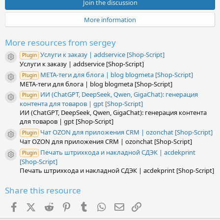
s
Join the discussion
t
a
More information
r
(
s
More resources from sergey
)
Услуги к заказу | addservice [Shop-Script]
Plugin
Resource icon
Услуги к заказу | addservice [Shop-Script]
META-теги для блога | blog blogmeta [Shop-Script]
Plugin
Resource icon
META-теги для блога | blog blogmeta [Shop-Script]
ИИ (ChatGPT, DeepSeek, Qwen, GigaChat): генерация
Plugin
Resource icon
контента для товаров | gpt [Shop-Script]
ИИ (ChatGPT, DeepSeek, Qwen, GigaChat): генерация контента
для товаров | gpt [Shop-Script]
Чат OZON для приложения CRM | ozonchat [Shop-Script]
Plugin
Resource icon
Чат OZON для приложения CRM | ozonchat [Shop-Script]
Печать штрихкода и накладной СДЭК | acdekprint
Plugin
Resource icon
[Shop-Script]
Печать штрихкода и накладной СДЭК | acdekprint [Shop-Script]
Share this resource
Facebook
X (Twitter)
Reddit
Pinterest
Tumblr
WhatsApp
Email
Link