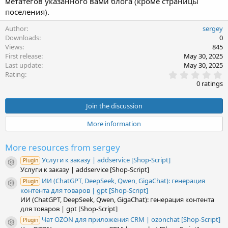
метатегов указанного вами блога (кроме страницы
поселения).
Author
sergey
Downloads
0
Views
845
First release
May 30, 2025
Last update
May 30, 2025
0
Rating
.
0 ratings
0
0
s
Join the discussion
t
a
More information
r
(
s
More resources from sergey
)
Услуги к заказу | addservice [Shop-Script]
Plugin
Resource icon
Услуги к заказу | addservice [Shop-Script]
ИИ (ChatGPT, DeepSeek, Qwen, GigaChat): генерация
Plugin
Resource icon
контента для товаров | gpt [Shop-Script]
ИИ (ChatGPT, DeepSeek, Qwen, GigaChat): генерация контента
для товаров | gpt [Shop-Script]
Чат OZON для приложения CRM | ozonchat [Shop-Script]
Plugin
Resource icon