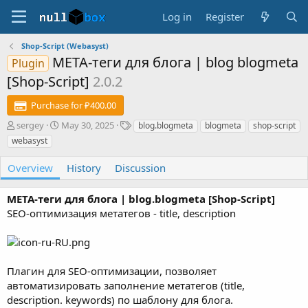
Log in
Register
Shop-Script (Webasyst)
META-теги для блога | blog blogmeta
Plugin
[Shop-Script]
2.0.2
Purchase for ₽400.00
A
C
T
sergey
May 30, 2025
blog.blogmeta
blogmeta
shop-script
u
r
a
webasyst
t
e
g
h
a
s
Overview
History
Discussion
o
t
r
i
META-теги для блога | blog.blogmeta [Shop-Script]
o
n
SEO-оптимизация метатегов - title, description
d
a
t
e
Плагин для SEO-оптимизации, позволяет
автоматизировать заполнение метатегов (title,
description. keywords) по шаблону для блога.