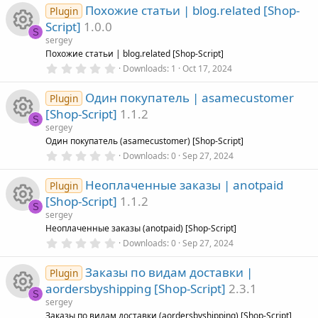
u
e
0
Похожие статьи | blog.related [Shop-
0
Plugin
n
i
s
r
s
Script]
1.0.0
t
S
a
sergey
c
c
r
o
R
Похожие статьи | blog.related [Shop-Script]
(
0
Downloads
1
Oct 17, 2024
s
o
.
e
)
u
e
0
Один покупатель | asamecustomer
0
Plugin
n
i
s
r
s
[Shop-Script]
1.1.2
t
S
a
sergey
c
c
r
o
R
Один покупатель (asamecustomer) [Shop-Script]
(
0
Downloads
0
Sep 27, 2024
s
o
.
e
)
u
e
0
Неоплаченные заказы | anotpaid
0
Plugin
n
i
s
r
s
[Shop-Script]
1.1.2
t
S
a
sergey
c
c
r
o
R
Неоплаченные заказы (anotpaid) [Shop-Script]
(
0
Downloads
0
Sep 27, 2024
s
o
.
e
)
u
e
0
Заказы по видам доставки |
0
Plugin
n
i
s
r
s
aordersbyshipping [Shop-Script]
2.3.1
t
S
a
sergey
c
r
Заказы по видам доставки (aordersbyshipping) [Shop-Script]