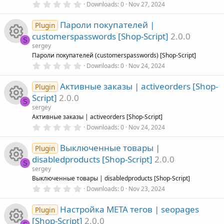
0
Downloads
0
Nov 27, 2024
s
o
.
e
)
u
e
0
Пароли покупателей |
0
Plugin
n
i
s
r
s
customerspasswords [Shop-Script]
2.0.0
t
S
a
sergey
c
c
r
o
R
Пароли покупателей (customerspasswords) [Shop-Script]
(
0
Downloads
0
Nov 24, 2024
s
o
.
e
)
u
e
0
Активные заказы | activeorders [Shop-
0
Plugin
n
i
s
r
s
Script]
2.0.0
t
S
a
sergey
c
c
r
o
R
Активные заказы | activeorders [Shop-Script]
(
0
Downloads
0
Nov 24, 2024
s
o
.
e
)
u
e
0
Выключенные товары |
0
Plugin
n
i
s
r
s
disabledproducts [Shop-Script]
2.0.0
t
S
a
sergey
c
c
r
o
R
Выключенные товары | disabledproducts [Shop-Script]
(
0
Downloads
0
Nov 23, 2024
s
o
.
e
)
u
e
0
Настройка META тегов | seopages
0
Plugin
n
i
s
r
s
[Shop-Script]
2.0.0
t