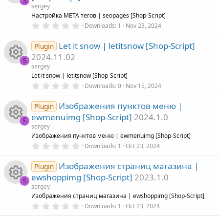
S
a
sergey
c
c
r
o
R
Настройка META тегов | seopages [Shop-Script]
(
0
Downloads
1
Nov 23, 2024
s
o
.
e
)
u
e
0
Let it snow | letitsnow [Shop-Script]
0
Plugin
n
i
s
r
s
2024.11.02
t
S
a
sergey
c
c
r
o
R
Let it snow | letitsnow [Shop-Script]
(
0
Downloads
0
Nov 15, 2024
s
o
.
e
)
u
e
0
Изображения пунктов меню |
0
Plugin
n
i
s
r
s
ewmenuimg [Shop-Script]
2024.1.0
t
S
a
sergey
c
c
r
o
R
Изображения пунктов меню | ewmenuimg [Shop-Script]
(
0
Downloads
1
Oct 23, 2024
s
o
.
e
)
u
e
0
Изображения страниц магазина |
0
Plugin
n
i
s
r
s
ewshoppimg [Shop-Script]
2023.1.0
t
S
a
sergey
c
c
r
o
R
Изображения страниц магазина | ewshoppimg [Shop-Script]
(
0
Downloads
1
Oct 23, 2024
s
o
.
e
)