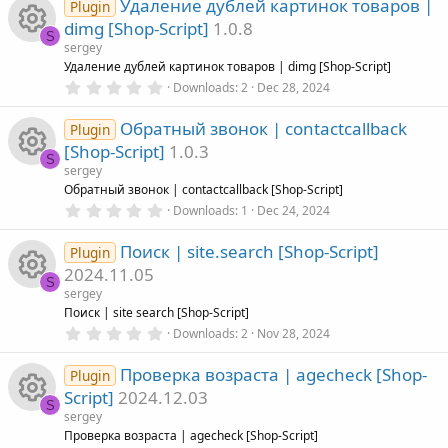
n
i
Удаление дублей картинок товаров |
r
0
Plugin
s
s
dimg [Shop-Script]
1.0.8
t
S
c
c
a
sergey
r
o
R
Удаление дублей картинок товаров | dimg [Shop-Script]
(
o
e
0
Downloads
2
Dec 28, 2024
s
.
)
u
e
0
n
i
Обратный звонок | contactcallback
0
Plugin
s
r
s
[Shop-Script]
1.0.3
t
S
c
a
sergey
c
r
o
R
Обратный звонок | contactcallback [Shop-Script]
(
o
0
Downloads
1
Dec 24, 2024
s
.
e
)
u
e
0
n
Поиск | site.search [Shop-Script]
0
Plugin
i
s
r
s
2024.11.05
t
S
a
sergey
c
c
r
o
R
Поиск | site search [Shop-Script]
(
0
Downloads
2
Nov 28, 2024
s
o
.
e
)
u
e
0
Проверка возраста | agecheck [Shop-
0
Plugin
n
i
s
r
s
Script]
2024.12.03
t
S
a
sergey
c
c
r
o
R
Проверка возраста | agecheck [Shop-Script]
(