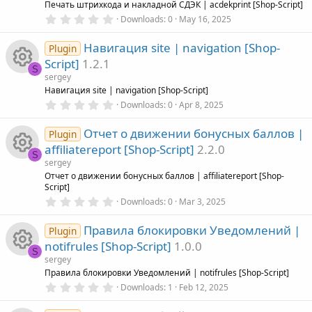
R
Печать штрихкода и накладной СДЭК | acdekprint [Shop-Script]
0
Downloads
0
May 16, 2025
.
e
0
Навигация site | navigation [Shop-
0
Plugin
s
s
Script]
1.2.1
t
S
a
sergey
r
o
R
Навигация site | navigation [Shop-Script]
(
0
Downloads
0
Apr 8, 2025
s
.
)
u
e
0
Отчет о движении бонусных баллов |
0
Plugin
s
r
s
affiliatereport [Shop-Script]
2.2.0
t
S
a
sergey
c
r
o
R
Отчет о движении бонусных баллов | affiliatereport [Shop-
(
Script]
s
e
0
)
u
Downloads
0
Mar 3, 2025
e
.
0
i
Правила блокировки Уведомлений |
r
0
Plugin
s
s
notifrules [Shop-Script]
1.0.0
t
S
c
c
a
o
sergey
r
R
Правила блокировки Уведомлений | notifrules [Shop-Script]
(
o
e
0
u
Downloads
1
Feb 12, 2025
s
.
)
e
0