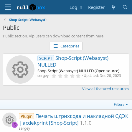
Log in
Register
Shop-Script (Webasyst)
Public
Public section. Vip users can download content from here.
Categories
Shop-Script (Webasyst)
SCRIPT
NULLED
Shop-Script (Webasyst) NULLED (Open source)
Resource i
0
sergey
Updated:
Dec 20, 2023
.
0
0
View all featured resources
s
t
a
r
Filters
(
s
Печать штрихкода и накладной СДЭК
Plugin
)
| acdekprint [Shop-Script]
1.1.0
S
sergey