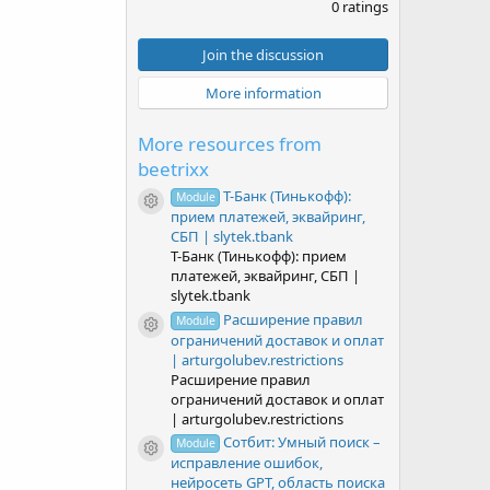
.
0 ratings
0
0
s
Join the discussion
t
a
More information
r
(
s
More resources from
)
beetrixx
Т-Банк (Тинькофф):
Module
Resource icon
прием платежей, эквайринг,
СБП | slytek.tbank
Т-Банк (Тинькофф): прием
платежей, эквайринг, СБП |
slytek.tbank
Расширение правил
Module
Resource icon
ограничений доставок и оплат
| arturgolubev.restrictions
Расширение правил
ограничений доставок и оплат
| arturgolubev.restrictions
Сотбит: Умный поиск –
Module
Resource icon
исправление ошибок,
нейросеть GPT, область поиска