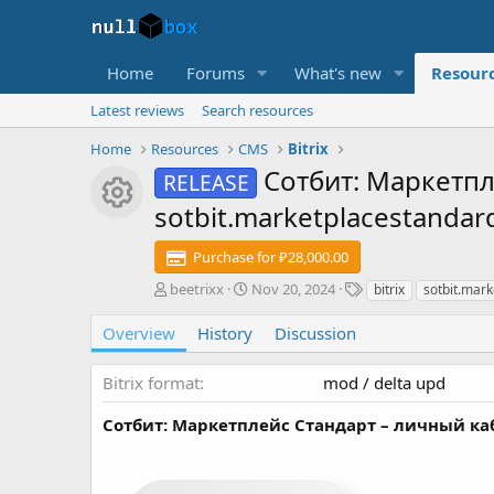
Home
Forums
What's new
Resour
Latest reviews
Search resources
Home
Resources
CMS
Bitrix
Сотбит: Маркетпл
RELEASE
Resource icon
sotbit.marketplacestanda
Purchase for ₽28,000.00
A
C
T
beetrixx
Nov 20, 2024
bitrix
sotbit.mar
u
r
a
t
e
g
Overview
History
Discussion
h
a
s
o
t
Bitrix format
mod / delta upd
r
i
o
Сотбит: Маркетплейс Стандарт – личный каб
n
d
a
t