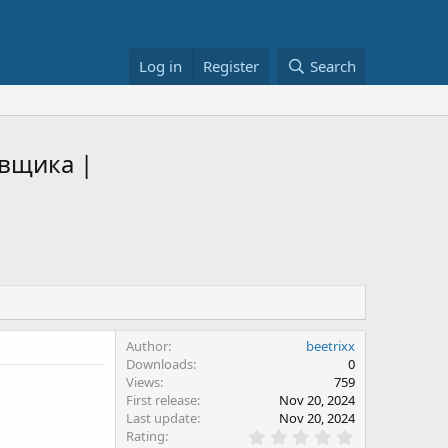
Log in
Register
Search
авщика |
Author
beetrixx
Downloads
0
Views
759
First release
Nov 20, 2024
Last update
Nov 20, 2024
0
Rating