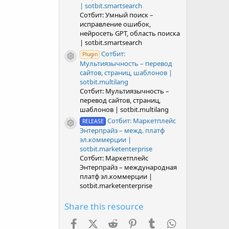
| sotbit.smartsearch
Сотбит: Умный поиск –
исправление ошибок,
нейросеть GPT, область поиска
| sotbit.smartsearch
Сотбит:
Plugin
Resource icon
Мультиязычность – перевод
сайтов, страниц, шаблонов |
sotbit.multilang
Сотбит: Мультиязычность –
перевод сайтов, страниц,
шаблонов | sotbit.multilang
Сотбит: Маркетплейс
RELEASE
Resource icon
Энтерпрайз – межд. платф
эл.коммерции |
sotbit.marketenterprise
Сотбит: Маркетплейс
Энтерпрайз – международная
платф эл.коммерции |
sotbit.marketenterprise
Share this resource
Facebook
X (Twitter)
Reddit
Pinterest
Tumblr
WhatsApp