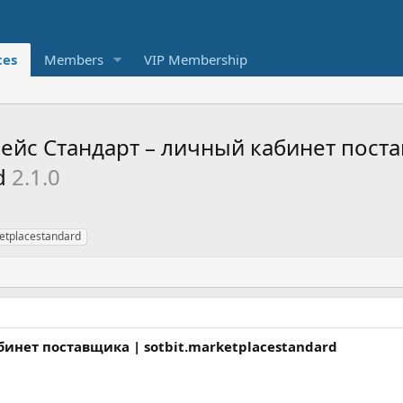
ces
Members
VIP Membership
ейс Стандарт – личный кабинет пост
rd
2.1.0
ketplacestandard
инет поставщика | sotbit.marketplacestandard